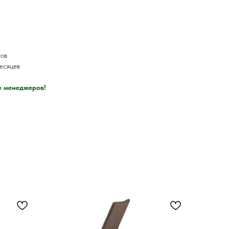
тов
месяцев
у менеджеров!