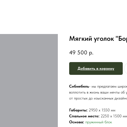
Мягкий уголок "Б
49 500
р.
Добавить в корзину
Сибмебель
- мы предлагаем широк
воплотить в жизнь ваши мечты об 
от простых до изысканных дизайнов
Габариты:
2950 х 1550 мм
Спальное место:
2250 х 1500 м
Основа:
пружинный блок