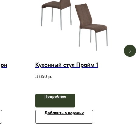
ерн
Кухонный стул Прайм 1
Кух
3 850
р.
4 20
Подробнее
Добавить в корзину