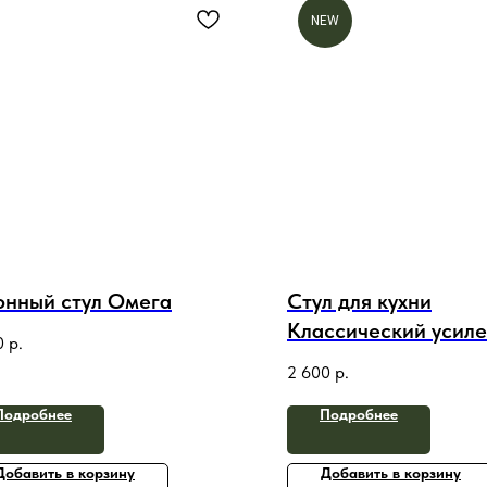
NEW
онный стул Омега
Стул для кухни
Классический усил
0
р.
металлическом кар
2 600
р.
Подробнее
Подробнее
Добавить в корзину
Добавить в корзину