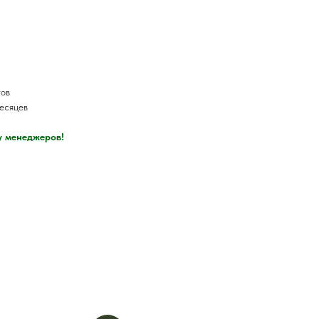
тов
месяцев
у менеджеров!