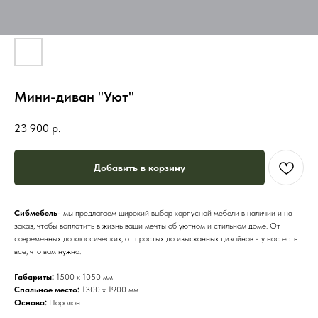
Мини-диван "Уют"
23 900
р.
Добавить в корзину
Сибмебель
- мы предлагаем широкий выбор корпусной мебели в наличии и на
заказ, чтобы воплотить в жизнь ваши мечты об уютном и стильном доме. От
современных до классических, от простых до изысканных дизайнов - у нас есть
все, что вам нужно.
Габариты:
1500 х 1050 мм
Спальное место:
1300 х 1900 мм
Основа:
Поролон