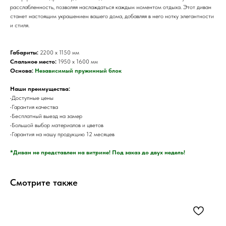
расслабленность, позволяя наслаждаться каждым моментом отдыха. Этот диван
станет настоящим украшением вашего дома, добавляя в него нотку элегантности
и стиля.
Габариты:
2200 х 1150 мм
Спальное место:
1950 х 1600 мм
Основа:
Независимый пружинный блок
Наши преимущества:
•Доступные цены
•Гарантия качества
•Бесплатный выезд на замер
•Большой выбор материалов и цветов
•Гарантия на нашу продукцию 12 месяцев
*Диван не представлен на витрине! Под заказ до двух недель!
Смотрите также