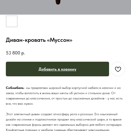
Диван-кровать «Муссон»
53 800
р.
Добавить в корзину
Сибмебель
- мы предлагаем широкий выбор корпусной мебели в наличии и на
заказ, чтобы воплотить в жизнь ваши мечты об уютном и стильном доме. От
современных до классических, от простых до изысканных дизайнов - у нас есть
все, что вам нужно.
Этот элегантный диван создает атмосферу уюта и роскоши. Его изысканный
дизайн на спинке и подлокотниках придает ему классический шарм, в то время
как современные формы делают его идеальным выбором для любого интерьера.
Комфортные подушки и удобное сиденье обеспечивают максимальную