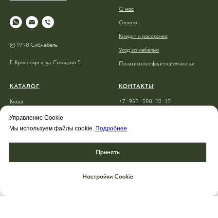
СИБ
МЕБЕЛЬ
ПОКУПАТЕЛЮ
О нас
Оплата
Кредит и рассрочка
© 1998 Сибмебель
Уход за мебелью
Г. Красноярск, ул. Словцова 5
Политика конфиденциальности
КАТАЛОГ
КОНТАКТЫ
Кухни
+7−953−588−10−10
Управление Cookie
Спальни
+7−908−221−05−64
Мы используем файлы cookie.
Подробнее
Гостиные
krassibmebel@gmail.com
Принять
Прихожие
Мебель на заказ
Настройки Cookie
ГЛАВНАЯ
КАТАЛОГ
КОЛЛЕКЦИИ
О НАС
ДИВА