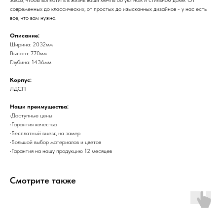
современных до классических, от простых до изысканных дизайнов - у нас есть
все, что вам нужно.
Описание:
Ширина: 2032мм
Высота: 770мм
Глубина: 1436мм
Корпус:
ЛДСП
Наши преимущества:
•Доступные цены
•Гарантия качества
•Бесплатный выезд на замер
•Большой выбор материалов и цветов
•Гарантия на нашу продукцию 12 месяцев
Смотрите также