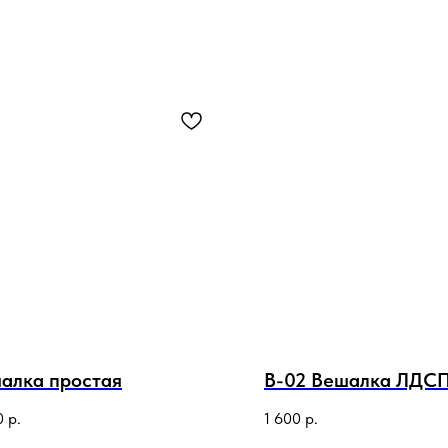
алка простая
В-02 Вешалка ЛДС
0
р.
1 600
р.