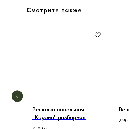
Смотрите также
Вешалка напольная
Веш
"Корона" разборная
2 90
2 100
р.