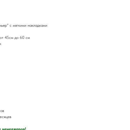
мьер" с мягкими накладками
 от 45см до 60 см
м
тов
месяцев
у менеджеров!