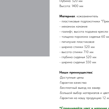
Глубина: 520 мм
Высота: 1400 мм
Материал
: кожзаменитель
- пластиковые подлокотники "Пре
- механизм качания
- газлифт, высота подъема кресла
- толщина поролона сиденья 60 м
- пятилучие пластиковое
- ширина спинки 520 мм
- высота спинки 710 мм
- глубина сиденья 520 мм
- ширина сиденья 550 мм
Наши преимущества:
•Доступные цены
•Гарантия качества
•Бесплатный выезд на замер
•Большой выбор материалов и цве
•Гарантия на нашу продукцию 12 
*Спрашивайте цвет и наличие 