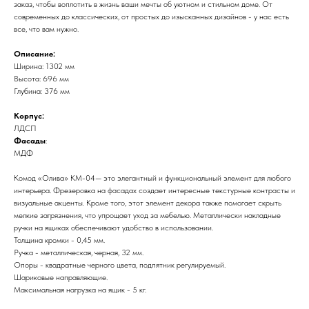
заказ, чтобы воплотить в жизнь ваши мечты об уютном и стильном доме. От
современных до классических, от простых до изысканных дизайнов - у нас есть
все, что вам нужно.
Описание:
Ширина: 1302 мм
Высота: 696 мм
Глубина: 376 мм
Корпус:
ЛДСП
Фасады
:
МДФ
Комод «Олива» КМ-04— это элегантный и функциональный элемент для любого
интерьера. Фрезеровка на фасадах создает интересные текстурные контрасты и
визуальные акценты. Кроме того, этот элемент декора также помогает скрыть
мелкие загрязнения, что упрощает уход за мебелью. Металлически накладные
ручки на ящиках обеспечивают удобство в использовании.
Толщина кромки - 0,45 мм.
Ручка - металлическая, черная, 32 мм.
Опоры - квадратные черного цвета, подпятник регулируемый.
Шариковые направляющие.
Максимальная нагрузка на ящик - 5 кг.