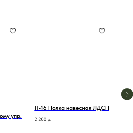
П-16 Полка навесная ЛДСП
П-2
ому упр.
2 200
р.
6 50