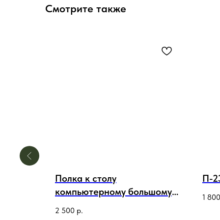
Смотрите также
Полка к столу
П-2
компьютерному большому
1 80
упр.
2 500
р.