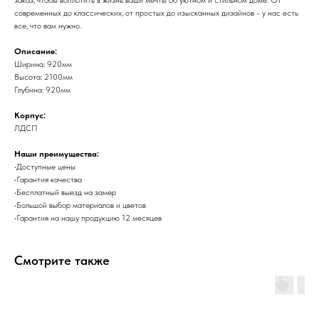
современных до классических, от простых до изысканных дизайнов - у нас есть
все, что вам нужно.
Описание:
Ширина: 920мм
Высота: 2100мм
Глубина: 920мм
Корпус:
ЛДСП
Наши преимущества:
•Доступные цены
•Гарантия качества
•Бесплатный выезд на замер
•Большой выбор материалов и цветов
•Гарантия на нашу продукцию 12 месяцев
Смотрите также