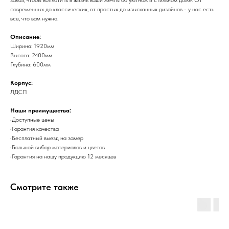
современных до классических, от простых до изысканных дизайнов - у нас есть
все, что вам нужно.
Описание:
Ширина: 1920мм
Высота: 2400мм
Глубина: 600мм
Корпус:
ЛДСП
Наши преимущества:
•Доступные цены
•Гарантия качества
•Бесплатный выезд на замер
•Большой выбор материалов и цветов
•Гарантия на нашу продукцию 12 месяцев
Смотрите также