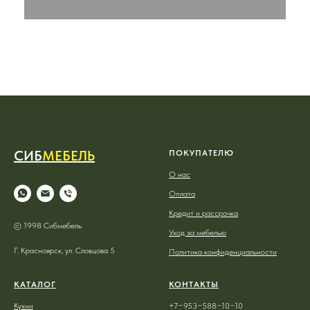
СИБ
МЕБЕЛЬ
ПОКУПАТЕЛЮ
О нас
Оплата
Кредит и рассрочка
© 1998 Сибмебель
Уход за мебелью
Г. Красноярск, ул. Словцова 5
Политика конфиденциальности
КАТАЛОГ
КОНТАКТЫ
Кухни
+7−953−588−10−10