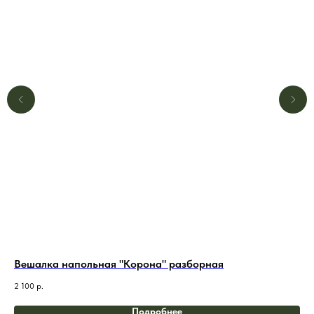
Вешалка напольная "Корона" разборная
В-
2 100
р.
2 6
Подробнее