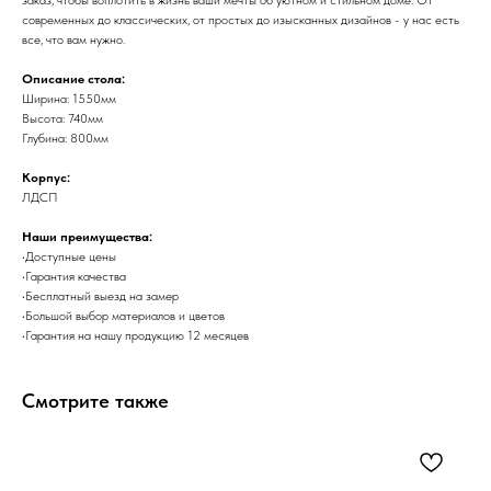
современных до классических, от простых до изысканных дизайнов - у нас есть
все, что вам нужно.
Описание стола:
Ширина: 1550мм
Высота: 740мм
Глубина: 800мм
Корпус:
ЛДСП
Наши преимущества:
•Доступные цены
•Гарантия качества
•Бесплатный выезд на замер
•Большой выбор материалов и цветов
•Гарантия на нашу продукцию 12 месяцев
Смотрите также