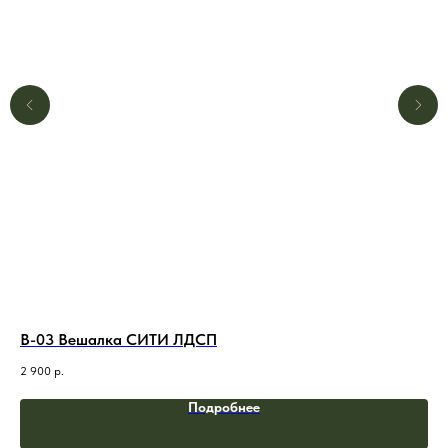
В-03 Вешалка СИТИ ЛДСП
В-
2 900
р.
2 7
Подробнее