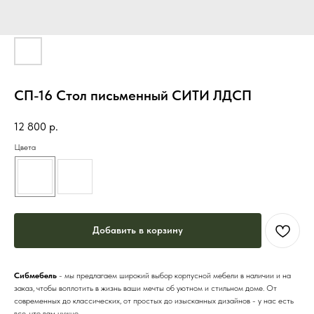
СП-16 Стол письменный СИТИ ЛДСП
12 800
р.
Цвета
Добавить в корзину
Сибмебель
- мы предлагаем широкий выбор корпусной мебели в наличии и на
заказ, чтобы воплотить в жизнь ваши мечты об уютном и стильном доме. От
современных до классических, от простых до изысканных дизайнов - у нас есть
все, что вам нужно.