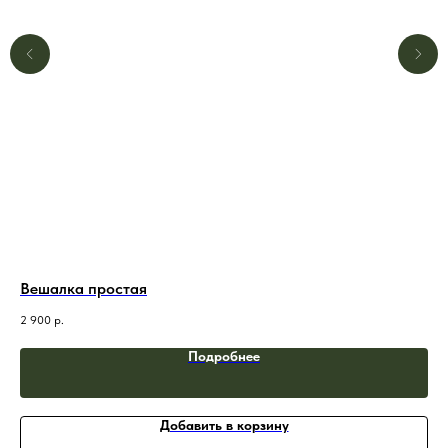
Вешалка простая
В-
2 900
р.
2 7
Подробнее
Добавить в корзину