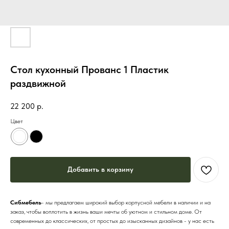
Стол кухонный Прованс 1 Пластик
раздвижной
22 200
р.
Цвет
Добавить в корзину
Сибмебель
- мы предлагаем широкий выбор корпусной мебели в наличии и на
заказ, чтобы воплотить в жизнь ваши мечты об уютном и стильном доме. От
современных до классических, от простых до изысканных дизайнов - у нас есть