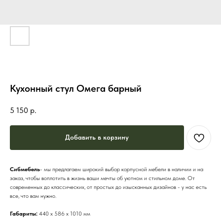
Кухонный стул Омега барный
5 150
р.
Добавить в корзину
Сибмебель
- мы предлагаем широкий выбор корпусной мебели в наличии и на
заказ, чтобы воплотить в жизнь ваши мечты об уютном и стильном доме. От
современных до классических, от простых до изысканных дизайнов - у нас есть
все, что вам нужно.
Габариты:
440 х 586 х 1010 мм