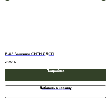
В-03 Вешалка СИТИ ЛДСП
Ве
2 900
р.
2 1
Подробнее
Добавить в корзину