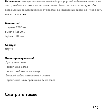
Сибмебель
- мы предлагаем широкий выбор корпусной мебели в наличии и на
заказ, чтобы воплотить в жизнь ваши мечты об уютном и стильном доме. От
современных до классических, от простых до изысканных дизайнов - у нас есть
все, что вам нужно.
Описание:
Ширина: 1200мм
Высота: 1250мм
Глубина: 700мм
Корпус:
ЛДСП
Наши преимущества:
•Доступные цены
•Гарантия качества
•Бесплатный выезд на замер
•Большой выбор материалов и цветов
•Гарантия на нашу продукцию 12 месяцев
Смотрите также