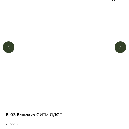
В-03 Вешалка СИТИ ЛДСП
В-
2 900
р.
2 7